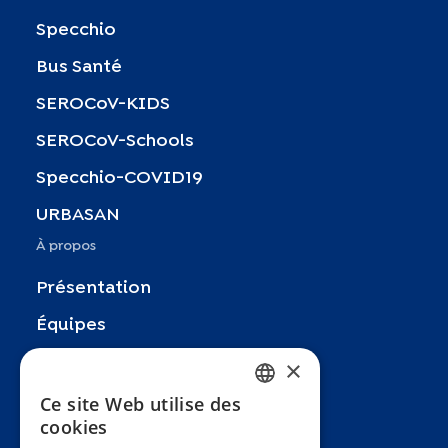
Specchio
Bus Santé
SEROCoV-KIDS
SEROCoV-Schools
Specchio-COVID19
URBASAN
À propos
Présentation
Équipes
×
Partenaires
Recherches
Ce site Web utilise des
FRENCH
cookies
Zoom In
ENGLISH