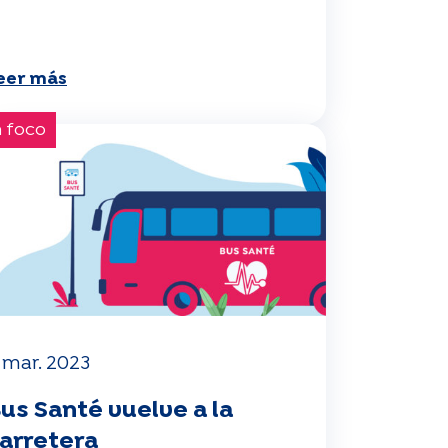
eer más
 foco
 mar. 2023
us Santé vuelve a la
arretera