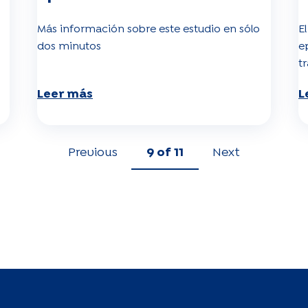
Más información sobre este estudio en sólo
E
dos minutos
e
t
Leer más
L
Previous
9
of 11
Next