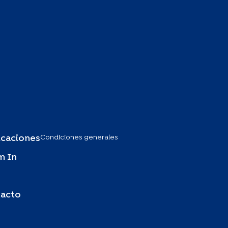
Condiciones generales
icaciones
m In
acto