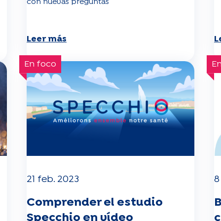
con nuevas preguntas
Leer más
L
En foco
En
21 feb. 2023
8
Comprender el estudio
B
Specchio en vídeo
c