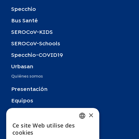
Specchio
Bus Santé
SEROCoV-KIDS
SEROCoV-Schools
Specchio-COVID19
Urbasan
Quiénes somos
Presentación
Equipos
×
Socios
Publicaciones
Ce site Web utilise des
FRENCH
cookies
Zoom In
ENGLISH