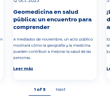
12 oct. 2023
5
Geomedicina en salud
¡
pública: un encuentro para
d
comprender
a
ón
A mediados de noviembre, un acto público
E
mostrará cómo la geografía y la medicina
a
pueden contribuir a mejorar la salud de las
ju
personas.
Leer más
L
1
of 5
Next