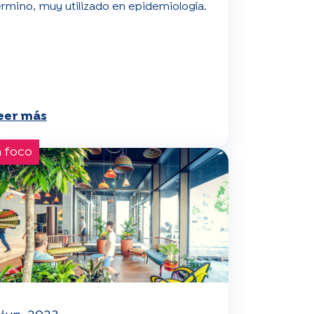
érmino, muy utilizado en epidemiología.
eer más
 foco