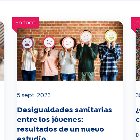
En foco
I
5 sept. 2023
3
Desigualdades sanitarias
¿
entre los jóvenes:
c
resultados de un nuevo
D
estudio