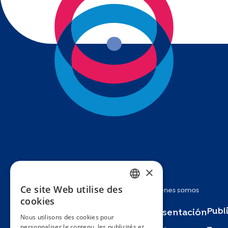
×
Ce site Web utilise des
Estudios
Quiénes somos
FRENCH
cookies
ENGLISH
Publ
Specchio
Presentación
Nous utilisons des cookies pour
personnaliser le contenu, les publicités et
SPANISH