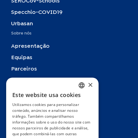
SEROCoV-Schools
Specchio-COVID19
Urbasan
Sobre nós
Apresentação
Equipas
Parceiros
Publicações
×
Zoom In
Este website usa cookies
FRENCH
FAQ
Utilizamos cookies para personalizar
ENGLISH
conteúdo, anúncios e analisar nosso
Contacto
tráfego. Também compartilhamos
SPANISH
informações sobre o uso do nosso site com
Termos e condições gerais
nossos parceiros de publicidade e análise,
GERMAN
Hôpitaux Universitaires Genève
que podem combiná-las com outras