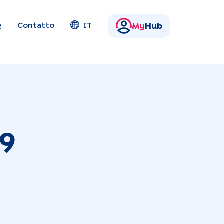
Q
Contatto
IT
My
Hub
9