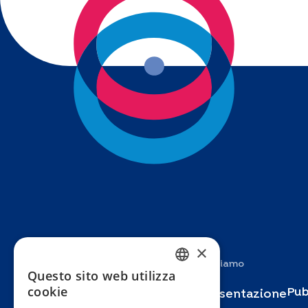
×
Studi
Chi siamo
Questo sito web utilizza
FRENCH
cookie
Pub
Specchio
Presentazione
ENGLISH