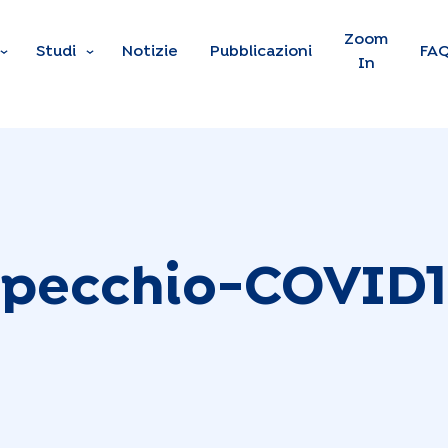
Skip to main content
Zoom
Studi
Notizie
Pubblicazioni
FA
In
pecchio-COVID1