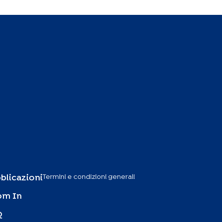
Termini e condizioni generali
blicazioni
om In
Q