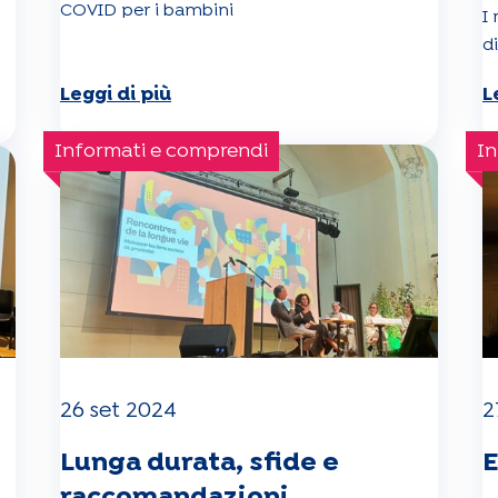
COVID per i bambini
I 
d
Leggi di più
L
Informati e comprendi
In
26 set 2024
2
Lunga durata, sfide e
E
raccomandazioni