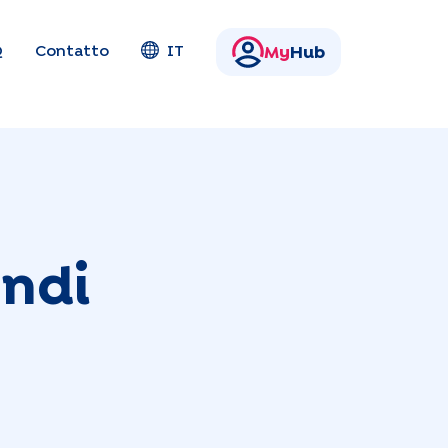
Q
Contatto
IT
My
Hub
endi