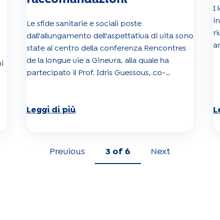
I 
i
Le sfide sanitarie e sociali poste
r
dall'allungamento dell'aspettativa di vita sono
a
state al centro della conferenza Rencontres
de la longue vie a Ginevra, alla quale ha
i
partecipato il Prof. Idris Guessous, co-
investigatore dello studio Specchio.
Leggi di più
L
Previous
3
of 6
Next