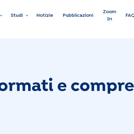
Skip to main content
Zoom
Studi
Notizie
Pubblicazioni
FA
In
ormati e compr