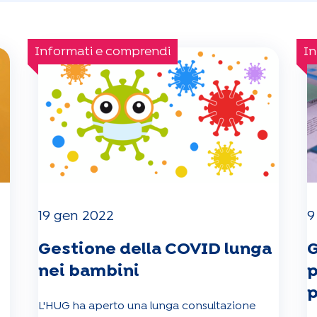
Informati e comprendi
In
19 gen 2022
9
Gestione della COVID lunga
G
nei bambini
p
p
L'HUG ha aperto una lunga consultazione