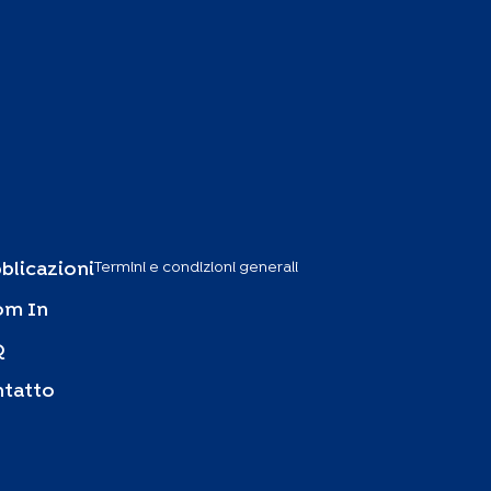
Termini e condizioni generali
blicazioni
om In
Q
tatto