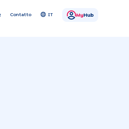
Q
Contatto
IT
My
Hub