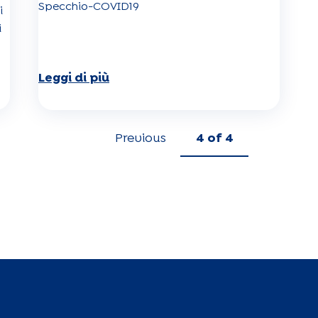
Specchio-COVID19
i
i
Leggi di più
Previous
4
of 4