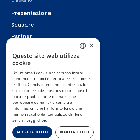
Chi siamo
Presentazione
Squadre
Partner
×
Pubblicazioni
Questo sito web utilizza
FRENCH
Zoom In
cookie
ENGLISH
FAQ
Utilizziamo i cookie per personalizzare
contenuti, annunci e per analizzare il nostro
SPANISH
Contatto
traffico. Condividiamo inoltre informazioni
GERMAN
sul tuo utilizzo del nostro sito con i nostri
Termini e condizioni generali
partner pubblicitari e di analisi che
ITALIAN
Hôpitaux Universitaires Genève
potrebbero combinarle con altre
informazioni che hai fornito loro o che
PORTUGUESE
hanno raccolto dal tuo utilizzo dei loro
Université de Genève
servizi.
Leggi di più
ACCETTA TUTTO
RIFIUTA TUTTO