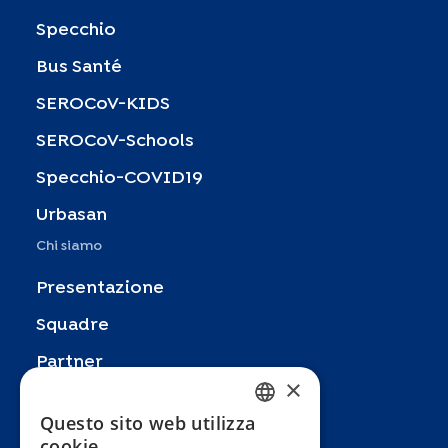
Specchio
Bus Santé
SEROCoV-KIDS
SEROCoV-Schools
Specchio-COVID19
Urbasan
Chi siamo
Presentazione
Squadre
Partner
×
Pubblicazioni
Questo sito web utilizza
FRENCH
Zoom In
cookie