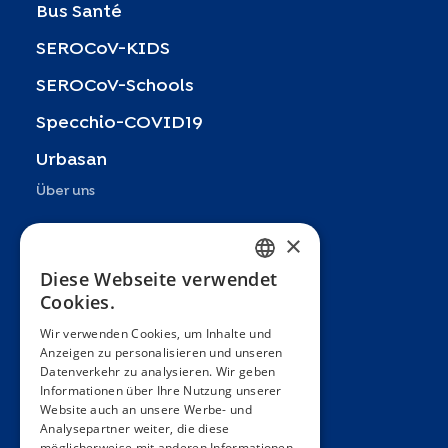
Bus Santé
SEROCoV-KIDS
SEROCoV-Schools
Specchio-COVID19
Urbasan
Über uns
Präsentation
×
Teams
Diese Webseite verwendet
FRENCH
Cookies.
Partner
ENGLISH
Wir verwenden Cookies, um Inhalte und
Veröffentlichungen
Anzeigen zu personalisieren und unseren
SPANISH
Datenverkehr zu analysieren. Wir geben
Zoom In
GERMAN
Informationen über Ihre Nutzung unserer
Website auch an unsere Werbe- und
FAQ
ITALIAN
Analysepartner weiter, die diese
möglicherweise mit anderen Informationen