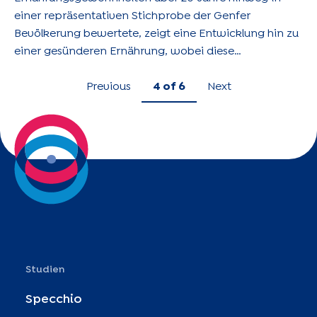
einer repräsentativen Stichprobe der Genfer
Bevölkerung bewertete, zeigt eine Entwicklung hin zu
einer gesünderen Ernährung, wobei diese
Verbesserung besonders bei weniger gebildeten
Menschen ausgeprägt ist, wodurch die Ungleichheiten
Previous
4
of 6
Next
in der Nahrungsaufnahme zwischen den
verschiedenen Bildungsniveaus verringert werden.
Studien
Specchio