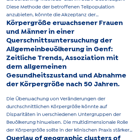
Diese Methode der betroffenen Teilpopulation
anzubieten, könnte die Akzeptanz der
Körpergröße erwachsener Frauen
Vorsorgeuntersuchungen in Kontexten, in denen sie
bereits hoch ist, potenziell erhöhen.
und Männer in einer
Querschnittsuntersuchung der
Allgemeinbevölkerung in Genf:
Zeitliche Trends, Assoziation mit
dem allgemeinen
Gesundheitszustand und Abnahme
der Körpergröße nach 50 Jahren.
Die Überwachung von Veränderungen der
durchschnittlichen Körpergröße könnte auf
Disparitäten in verschiedenen Untergruppen der
Bevölkerung hinweisen. Die multidimensionale Rolle
der Körpergröße sollte in der klinischen Praxis stärker
Overlay of geographic clusters of
berücksichtigt werden.