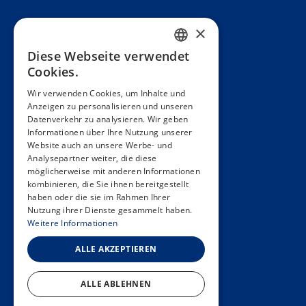
Präsentation
×
Teams
Diese Webseite verwendet
FRENCH
Cookies.
Partner
ENGLISH
Wir verwenden Cookies, um Inhalte und
Veröffentlichungen
Anzeigen zu personalisieren und unseren
SPANISH
Datenverkehr zu analysieren. Wir geben
Zoom In
GERMAN
Informationen über Ihre Nutzung unserer
Website auch an unsere Werbe- und
FAQ
ITALIAN
Analysepartner weiter, die diese
möglicherweise mit anderen Informationen
PORTUGUESE
Kontakt
kombinieren, die Sie ihnen bereitgestellt
haben oder die sie im Rahmen Ihrer
Allgemeine Bedingungen
Nutzung ihrer Dienste gesammelt haben.
Hôpitaux Universitaires Genève
Weitere Informationen
Université de Genève
ALLE AKZEPTIEREN
ALLE ABLEHNEN